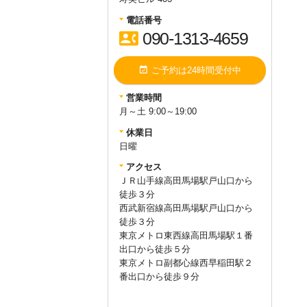
電話番号
contact_phone
090-1313-4659
event_available
ご予約は24時間受付中
営業時間
月～土 9:00～19:00
休業日
日曜
アクセス
ＪＲ山手線高田馬場駅戸山口から
徒歩３分
西武新宿線高田馬場駅戸山口から
徒歩３分
東京メトロ東西線高田馬場駅１番
出口から徒歩５分
東京メトロ副都心線西早稲田駅２
番出口から徒歩９分