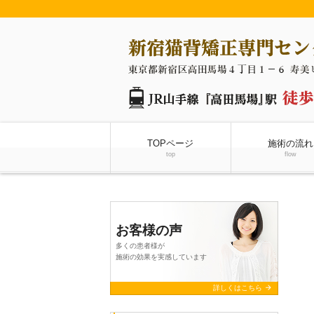
TOPページ
施術の流れ
top
flow
お客様の声
多くの患者様が
施術の効果を実感しています
arrow_forward
詳しくはこちら