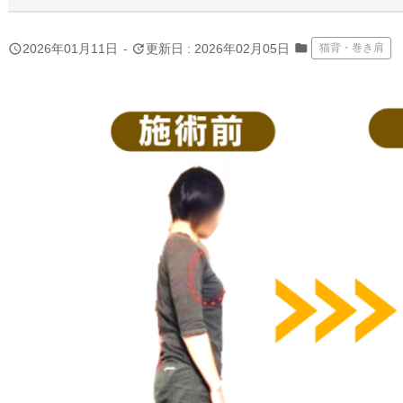
folder
query_builder
update
2026年01月11日
-
更新日 : 2026年02月05日
猫背・巻き肩