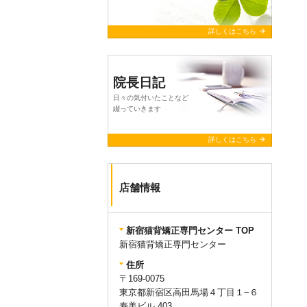
arrow_forward
詳しくはこちら
院長日記
日々の気付いたことなど
綴っていきます
arrow_forward
詳しくはこちら
店舗情報
新宿猫背矯正専門センター TOP
新宿猫背矯正専門センター
住所
〒169-0075
東京都新宿区高田馬場４丁目１−６
寿美ビル 403