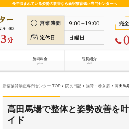
長年悩まれている姿勢の改善なら新宿猫背矯正専門センターへ
施術料金
院長紹介
price
staff
chevron_right
chevron_right
chevron_right
新宿猫背矯正専門センター TOP
院長日記
猫背・巻き肩
高田馬
高田馬場で整体と姿勢改善を
イド