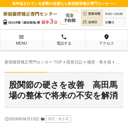
長年悩まれている姿勢の改善なら新宿猫背矯正専門センターへ
menu
local_phone
location_on
MENU
電話する
アクセス
chevron_right
chevron_right
chevron_right
新宿猫背矯正専門センター TOP
院長日記
猫背・巻き肩
股関節
股関節の硬さを改善 高田馬
場の整体で将来の不安を解消
query_builder
2026年06月13日
folder
猫背・巻き肩