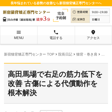
長年悩まれている姿勢の改善なら新宿猫背矯正専門センターへ
menu
local_phone
location_on
MENU
電話する
アクセス
chevron_right
chevron_right
chevron_right
新宿猫背矯正専門センター TOP
院長日記
猫背・巻き肩
高田馬
高田馬場で右足の筋力低下を
改善 古傷による代償動作を
根本解決