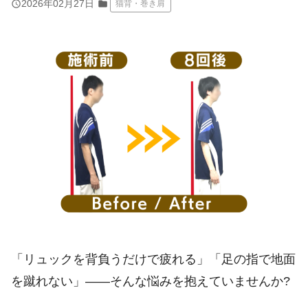
query_builder
2026年02月27日
folder
猫背・巻き肩
「リュックを背負うだけで疲れる」「足の指で地面
を蹴れない」――そんな悩みを抱えていませんか?