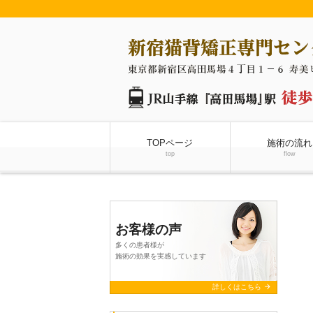
TOPページ
施術の流れ
top
flow
お客様の声
多くの患者様が
施術の効果を実感しています
arrow_forward
詳しくはこちら