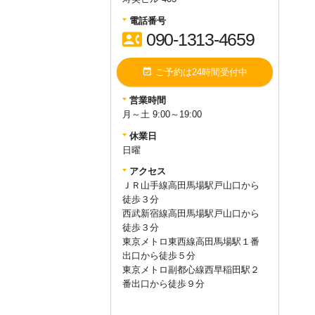
電話番号
contact_phone
090-1313-4659
event_available
ご予約は24時間受付中
営業時間
月～土 9:00～19:00
休業日
日曜
アクセス
ＪＲ山手線高田馬場駅戸山口から
徒歩３分
西武新宿線高田馬場駅戸山口から
徒歩３分
東京メトロ東西線高田馬場駅１番
出口から徒歩５分
東京メトロ副都心線西早稲田駅２
番出口から徒歩９分