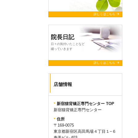
arrow_forward
詳しくはこちら
院長日記
日々の気付いたことなど
綴っていきます
arrow_forward
詳しくはこちら
店舗情報
新宿猫背矯正専門センター TOP
新宿猫背矯正専門センター
住所
〒169-0075
東京都新宿区高田馬場４丁目１−６
寿美ビル 403