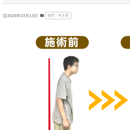
folder
query_builder
2026年03月13日
猫背・巻き肩