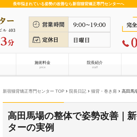
長年悩まれている姿勢の改善なら新宿猫背矯正専門センターへ
施術料金
院長紹介
price
staff
chevron_right
chevron_right
chevron_right
新宿猫背矯正専門センター TOP
院長日記
猫背・巻き肩
高田馬場
高田馬場の整体で姿勢改善｜新
ターの実例