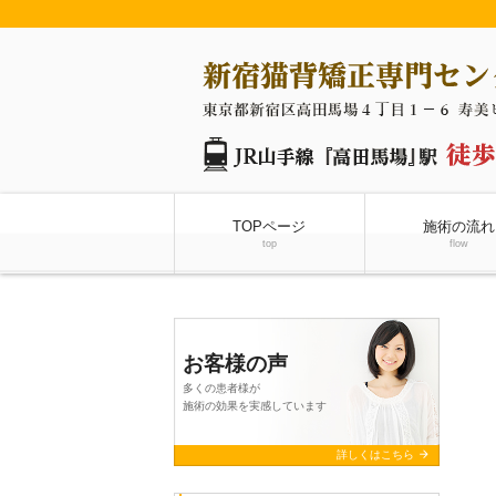
TOPページ
施術の流れ
top
flow
お客様の声
多くの患者様が
施術の効果を実感しています
arrow_forward
詳しくはこちら