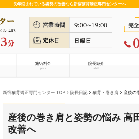
長年悩まれている姿勢の改善なら新宿猫背矯正専門センターへ
施術料金
院長紹介
price
staff
chevron_right
chevron_right
chevron_right
新宿猫背矯正専門センター TOP
院長日記
猫背・巻き肩
産後の
産後の巻き肩と姿勢の悩み 高
改善へ