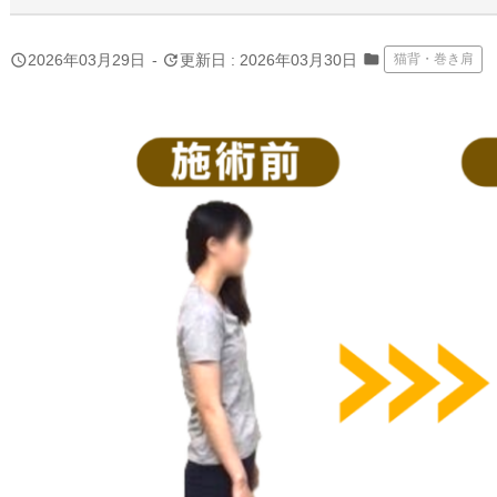
folder
query_builder
update
2026年03月29日
-
更新日 : 2026年03月30日
猫背・巻き肩