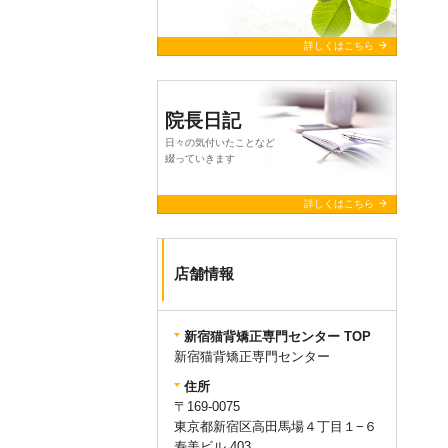
arrow_forward
詳しくはこちら
院長日記
日々の気付いたことなど
綴っていきます
arrow_forward
詳しくはこちら
店舗情報
新宿猫背矯正専門センター TOP
新宿猫背矯正専門センター
住所
〒169-0075
東京都新宿区高田馬場４丁目１−６
寿美ビル 403