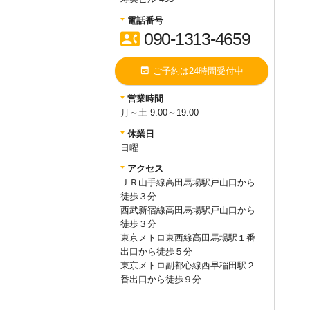
電話番号
contact_phone
090-1313-4659
event_available
ご予約は24時間受付中
営業時間
月～土 9:00～19:00
休業日
日曜
アクセス
ＪＲ山手線高田馬場駅戸山口から
徒歩３分
西武新宿線高田馬場駅戸山口から
徒歩３分
東京メトロ東西線高田馬場駅１番
出口から徒歩５分
東京メトロ副都心線西早稲田駅２
番出口から徒歩９分