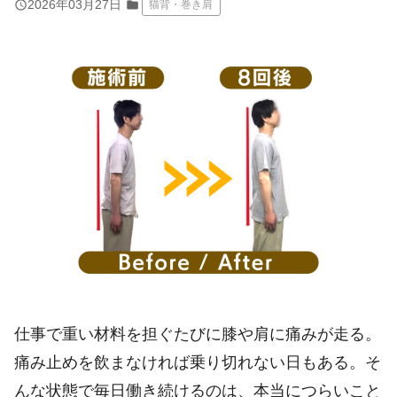
query_builder
2026年03月27日
folder
猫背・巻き肩
仕事で重い材料を担ぐたびに膝や肩に痛みが走る。
痛み止めを飲まなければ乗り切れない日もある。そ
んな状態で毎日働き続けるのは、本当につらいこと