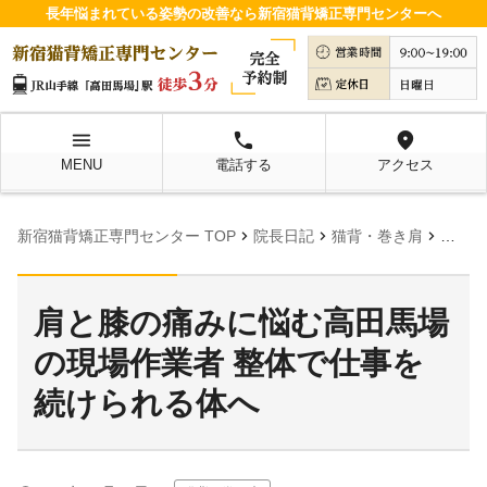
長年悩まれている姿勢の改善なら新宿猫背矯正専門センターへ
menu
local_phone
location_on
MENU
電話する
アクセス
chevron_right
chevron_right
chevron_right
新宿猫背矯正専門センター TOP
院長日記
猫背・巻き肩
肩と膝
肩と膝の痛みに悩む高田馬場
の現場作業者 整体で仕事を
続けられる体へ