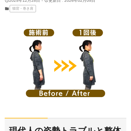
query_builder
update
2025年12月28日
-
更新日 : 2026年02月05日
folder
猫背・巻き肩
現代人の姿勢トラブルと整体