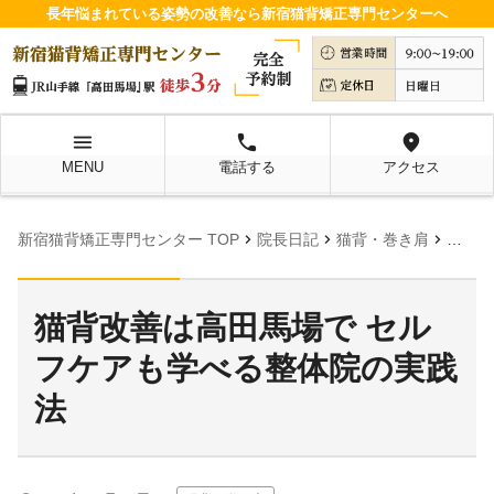
長年悩まれている姿勢の改善なら新宿猫背矯正専門センターへ
menu
local_phone
location_on
MENU
電話する
アクセス
chevron_right
chevron_right
chevron_right
新宿猫背矯正専門センター TOP
院長日記
猫背・巻き肩
猫背改
猫背改善は高田馬場で セル
フケアも学べる整体院の実践
法