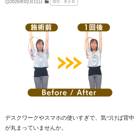
query_builder
2026年02月11日
folder
猫背・巻き肩
デスクワークやスマホの使いすぎで、気づけば背中
が丸まっていませんか。