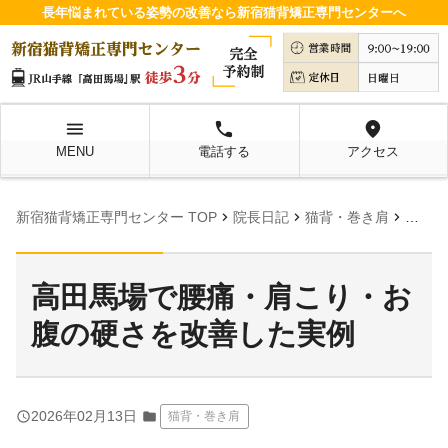
長年悩まれている姿勢の改善なら新宿猫背矯正専門センターへ
menu
local_phone
location_on
MENU
電話する
アクセス
chevron_right
chevron_right
chevron_right
新宿猫背矯正専門センター TOP
院長日記
猫背・巻き肩
高田馬
高田馬場で腰痛・肩こり・お
腹の硬さを改善した実例
query_builder
2026年02月13日
folder
猫背・巻き肩